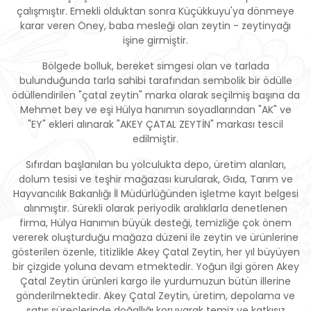
çalışmıştır. Emekli olduktan sonra Küçükkuyu'ya dönmeye
karar veren Öney, baba mesleği olan zeytin - zeytinyağı
işine girmiştir.
Bölgede bolluk, bereket simgesi olan ve tarlada
bulunduğunda tarla sahibi tarafından sembolik bir ödülle
ödüllendirilen "çatal zeytin" marka olarak seçilmiş başına da
Mehmet bey ve eşi Hülya hanımın soyadlarından "AK" ve
"EY" ekleri alınarak "AKEY ÇATAL ZEYTİN" markası tescil
edilmiştir.
Sıfırdan başlanılan bu yolculukta depo, üretim alanları,
dolum tesisi ve teşhir mağazası kurularak, Gıda, Tarım ve
Hayvancılık Bakanlığı İl Müdürlüğünden işletme kayıt belgesi
alınmıştır. Sürekli olarak periyodik aralıklarla denetlenen
firma, Hülya Hanımın büyük desteği, temizliğe çok önem
vererek oluşturduğu mağaza düzeni ile zeytin ve ürünlerine
gösterilen özenle, titizlikle Akey Çatal Zeytin, her yıl büyüyen
bir çizgide yoluna devam etmektedir. Yoğun ilgi gören Akey
Çatal Zeytin ürünleri kargo ile yurdumuzun bütün illerine
gönderilmektedir. Akey Çatal Zeytin, üretim, depolama ve
satış süreçlerinde doğallığı koruyarak temiz ve katkısız