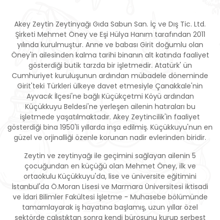
Akey Zeytin Zeytinyağı Gıda Sabun San. İç ve Dış Tic. Ltd.
Şirketi Mehmet Öney ve Eşi Hülya Hanım tarafından 2011
yılında kurulmuştur. Anne ve babası Girit doğumlu olan
Öney'in ailesinden kalma tarihi binanın alt katında faaliyet
gösterdiği butik tarzda bir işletmedir. Atatürk' ün
Cumhuriyet kuruluşunun ardından mübadele döneminde
Girit'teki Türkleri ülkeye davet etmesiyle Çanakkale'nin
Ayvacık İlçesi'ne bağlı Küçükçetmi Köyü ardından
Küçükkuyu Beldesi'ne yerleşen ailenin hatıraları bu
işletmede yaşatılmaktadır. Akey Zeytincilik'in faaliyet
gösterdiği bina 1950'li yıllarda inşa edilmiş. Küçükkuyu'nun en
güzel ve orjinalliği özenle korunan nadir evlerinden biridir.
Zeytin ve zeytinyağı ile geçimini sağlayan ailenin 5
çocuğundan en küçüğü olan Mehmet Öney, ilk ve
ortaokulu Küçükkuyu'da, lise ve üniversite eğitimini
İstanbul'da Ö.Moran Lisesi ve Marmara Üniversitesi iktisadi
ve İdari Bilimler Fakültesi İşletme - Muhasebe bölümünde
tamamlayarak iş hayatına başlamış, uzun yıllar özel
sektörde çalıştıktan sonra kendi bürosunu kurup serbest